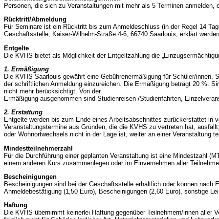
Personen, die sich zu Veranstaltungen mit mehr als 5 Terminen anmelden, die
Rücktritt/Abmeldung
Für Seminare ist ein Rücktritt bis zum Anmeldeschluss (in der Regel 14 Tage
Geschäftsstelle, Kaiser-Wilhelm-Straße 4-6, 66740 Saarlouis, erklärt werden
Entgelte
Die KVHS bietet als Möglichkeit der Entgeltzahlung die „Einzugsermächtigu
1. Ermäßigung
Die KVHS Saarlouis gewährt eine Gebührenermäßigung für Schüler/innen, St
der schriftlichen Anmeldung einzureichen. Die Ermäßigung beträgt 20 %. Si
nicht mehr berücksichtigt. Von der
Ermäßigung ausgenommen sind Studienreisen-/Studienfahrten, Einzelverans
2. Erstattung
Entgelte werden bis zum Ende eines Arbeitsabschnittes zurückerstattet in 
Veranstaltungstermine aus Gründen, die die KVHS zu vertreten hat, ausfällt
oder Wohnortwechsels nicht in der Lage ist, weiter an einer Veranstaltun
Mindestteilnehmerzahl
Für die Durchführung einer geplanten Veranstaltung ist eine Mindestzahl (
einem anderen Kurs zusammenlegen oder im Einvernehmen aller Teilnehmer/
Bescheinigungen
Bescheinigungen sind bei der Geschäftsstelle erhältlich oder können nach 
Anmeldebestätigung (1,50 Euro), Bescheinigungen (2,60 Euro), sonstige Lei
Haftung
Die KVHS übernimmt keinerlei Haftung gegenüber Teilnehmern/innen aller Ve