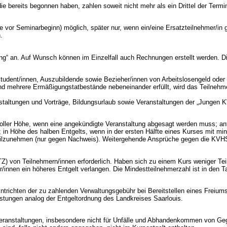
 bereits begonnen haben, zahlen soweit nicht mehr als ein Drittel der Termine
 vor Seminarbeginn) möglich, später nur, wenn ein/eine Ersatzteilnehmer/in g
.
ng“ an. Auf Wunsch können im Einzelfall auch Rechnungen erstellt werden. D
udent/innen, Auszubildende sowie Bezieher/innen von Arbeitslosengeld oder
nd mehrere Ermäßigungstatbestände nebeneinander erfüllt, wird das Teilnehme
taltungen und Vorträge, Bildungsurlaub sowie Veranstaltungen der „Jungen 
voller Höhe, wenn eine angekündigte Veranstaltung abgesagt werden muss; an
; in Höhe des halben Entgelts, wenn in der ersten Hälfte eines Kurses mit mi
g teilzunehmen (nur gegen Nachweis). Weitergehende Ansprüche gegen die KV
MTZ) von Teilnehmern/innen erforderlich. Haben sich zu einem Kurs weniger T
innen ein höheres Entgelt verlangen. Die Mindestteilnehmerzahl ist in den 
Entrichten der zu zahlenden Verwaltungsgebühr bei Bereitstellen eines Freiu
stungen analog der Entgeltordnung des Landkreises Saarlouis.
ranstaltungen, insbesondere nicht für Unfälle und Abhandenkommen von Gegens