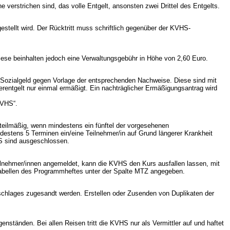
 verstrichen sind, das volle Entgelt, ansonsten zwei Drittel des Entgelts.
estellt wird. Der Rücktritt muss schriftlich gegenüber der KVHS-
iese beinhalten jedoch eine Verwaltungsgebühr in Höhe von 2,60 Euro.
 Sozialgeld gegen Vorlage der entsprechenden Nachweise. Diese sind mit
rentgelt nur einmal ermäßigt. Ein nachträglicher Ermäßigungsantrag wird
KVHS“.
teilmäßig, wenn mindestens ein fünftel der vorgesehenen
ndestens 5 Terminen ein/eine Teilnehmer/in auf Grund längerer Krankheit
HS sind ausgeschlossen.
eilnehmer/innen angemeldet, kann die KVHS den Kurs ausfallen lassen, mit
Tabellen des Programmheftes unter der Spalte MTZ angegeben.
mschlages zugesandt werden. Erstellen oder Zusenden von Duplikaten der
tänden. Bei allen Reisen tritt die KVHS nur als Vermittler auf und haftet