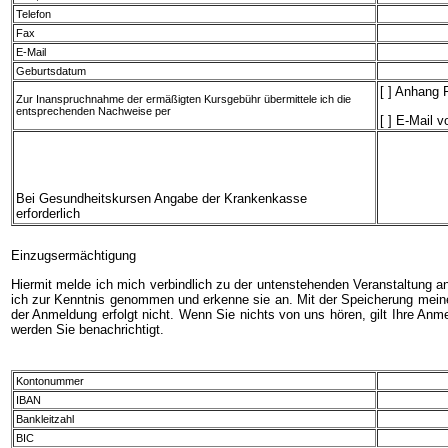
Telefon
Fax
E-Mail
Geburtsdatum
[ ] Anhang 
Zur Inanspruchnahme der ermäßigten Kursgebühr übermittele ich die
entsprechenden Nachweise per
[ ] E-Mail v
Bei Gesundheitskursen Angabe der Krankenkasse
erforderlich
Einzugsermächtigung
Hiermit melde ich mich verbindlich zu der untenstehenden Veranstaltung 
ich zur Kenntnis genommen und erkenne sie an. Mit der Speicherung meiner
der Anmeldung erfolgt nicht. Wenn Sie nichts von uns hören, gilt Ihre An
werden Sie benachrichtigt.
Kontonummer
IBAN
Bankleitzahl
BIC