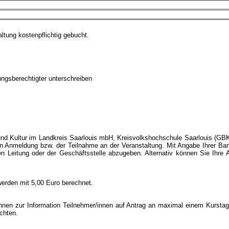
altung kostenpflichtig gebucht.
hungsberechtigter unterschreiben
 und Kultur im Landkreis Saarlouis mbH, Kreisvolkshochschule Saarlouis (G
chen Anmeldung bzw. der Teilnahme an der Veranstaltung. Mit Angabe Ihrer Ba
en Leitung oder der Geschäftsstelle abzugeben. Alternativ können Sie Ihre 
erden mit 5,00 Euro berechnet.
nen zur Information Teilnehmer/innen auf Antrag an maximal einem Kurstag te
ichten.