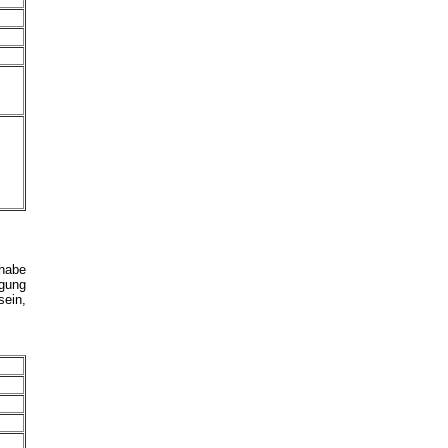
 habe
igung
sein,