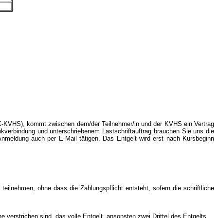
BK-KVHS), kommt zwischen dem/der Teilnehmer/in und der KVHS ein Vertrag
nkverbindung und unterschriebenem Lastschriftauftrag brauchen Sie uns die
Anmeldung auch per E-Mail tätigen. Das Entgelt wird erst nach Kursbeginn
ilnehmen, ohne dass die Zahlungspflicht entsteht, sofern die schriftliche
 verstrichen sind, das volle Entgelt, ansonsten zwei Drittel des Entgelts.