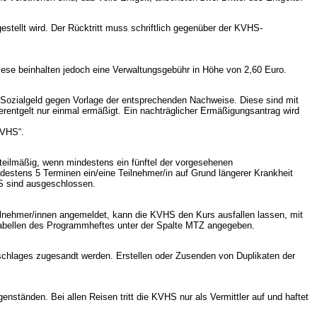
estellt wird. Der Rücktritt muss schriftlich gegenüber der KVHS-
iese beinhalten jedoch eine Verwaltungsgebühr in Höhe von 2,60 Euro.
 Sozialgeld gegen Vorlage der entsprechenden Nachweise. Diese sind mit
rentgelt nur einmal ermäßigt. Ein nachträglicher Ermäßigungsantrag wird
KVHS“.
teilmäßig, wenn mindestens ein fünftel der vorgesehenen
ndestens 5 Terminen ein/eine Teilnehmer/in auf Grund längerer Krankheit
HS sind ausgeschlossen.
eilnehmer/innen angemeldet, kann die KVHS den Kurs ausfallen lassen, mit
Tabellen des Programmheftes unter der Spalte MTZ angegeben.
mschlages zugesandt werden. Erstellen oder Zusenden von Duplikaten der
tänden. Bei allen Reisen tritt die KVHS nur als Vermittler auf und haftet