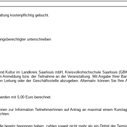
altung kostenpflichtig gebucht.
hungsberechtigter unterschreiben
 und Kultur im Landkreis Saarlouis mbH, Kreisvolkshochschule Saarlouis (G
chen Anmeldung bzw. der Teilnahme an der Veranstaltung. Mit Angabe Ihrer Ba
en Leitung oder der Geschäftsstelle abzugeben. Alternativ können Sie Ihre 
erden mit 5,00 Euro berechnet.
nen zur Information Teilnehmer/innen auf Antrag an maximal einem Kurstag te
ichten.
 bereits begonnen haben, zahlen soweit nicht mehr als ein Drittel der Termine