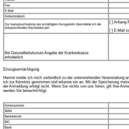
Fax
E-Mail
Geburtsdatum
[ ] Anhang 
Zur Inanspruchnahme der ermäßigten Kursgebühr übermittele ich die
entsprechenden Nachweise per
[ ] E-Mail v
Bei Gesundheitskursen Angabe der Krankenkasse
erforderlich
Einzugsermächtigung
Hiermit melde ich mich verbindlich zu der untenstehenden Veranstaltung 
ich zur Kenntnis genommen und erkenne sie an. Mit der Speicherung meiner
der Anmeldung erfolgt nicht. Wenn Sie nichts von uns hören, gilt Ihre An
werden Sie benachrichtigt.
Kontonummer
IBAN
Bankleitzahl
BIC
Bank