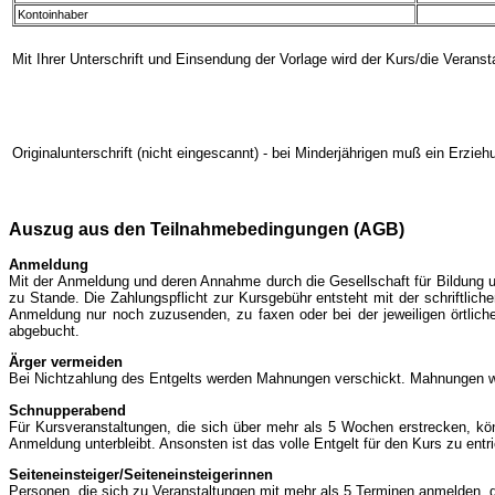
Kontoinhaber
Mit Ihrer Unterschrift und Einsendung der Vorlage wird der Kurs/die Veranst
Originalunterschrift (nicht eingescannt) - bei Minderjährigen muß ein Erzie
Auszug aus den Teilnahmebedingungen (AGB)
Anmeldung
Mit der Anmeldung und deren Annahme durch die Gesellschaft für Bildung
zu Stande. Die Zahlungspflicht zur Kursgebühr entsteht mit der schriftli
Anmeldung nur noch zuzusenden, zu faxen oder bei der jeweiligen örtlich
abgebucht.
Ärger vermeiden
Bei Nichtzahlung des Entgelts werden Mahnungen verschickt. Mahnungen w
Schnupperabend
Für Kursveranstaltungen, die sich über mehr als 5 Wochen erstrecken, kön
Anmeldung unterbleibt. Ansonsten ist das volle Entgelt für den Kurs zu entr
Seiteneinsteiger/Seiteneinsteigerinnen
Personen, die sich zu Veranstaltungen mit mehr als 5 Terminen anmelden, die