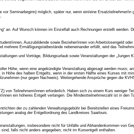
 vor Seminarbeginn) möglich, später nur, wenn ein/eine Ersatzteilnehmer/in g
.
ng“ an. Auf Wunsch können im Einzelfall auch Rechnungen erstellt werden. D
udent/innen, Auszubildende sowie Bezieher/innen von Arbeitslosengeld oder
nd mehrere Ermäßigungstatbestände nebeneinander erfüllt, wird das Teilnehme
taltungen und Vorträge, Bildungsurlaub sowie Veranstaltungen der „Jungen 
voller Höhe, wenn eine angekündigte Veranstaltung abgesagt werden muss; an
; in Höhe des halben Entgelts, wenn in der ersten Hälfte eines Kurses mit mi
g teilzunehmen (nur gegen Nachweis). Weitergehende Ansprüche gegen die KV
MTZ) von Teilnehmern/innen erforderlich. Haben sich zu einem Kurs weniger T
innen ein höheres Entgelt verlangen. Die Mindestteilnehmerzahl ist in den 
Entrichten der zu zahlenden Verwaltungsgebühr bei Bereitstellen eines Freiu
stungen analog der Entgeltordnung des Landkreises Saarlouis.
ranstaltungen, insbesondere nicht für Unfälle und Abhandenkommen von Gegens
e sind, falls nicht anders angegeben, nicht im Kursentgelt enthalten.