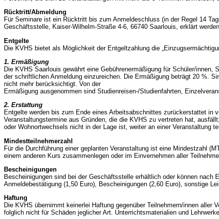
Rücktritt/Abmeldung
Für Seminare ist ein Rücktritt bis zum Anmeldeschluss (in der Regel 14 Tage
Geschäftsstelle, Kaiser-Wilhelm-Straße 4-6, 66740 Saarlouis, erklärt werden
Entgelte
Die KVHS bietet als Möglichkeit der Entgeltzahlung die „Einzugsermächtigu
1. Ermäßigung
Die KVHS Saarlouis gewährt eine Gebührenermäßigung für Schüler/innen, St
der schriftlichen Anmeldung einzureichen. Die Ermäßigung beträgt 20 %. Si
nicht mehr berücksichtigt. Von der
Ermäßigung ausgenommen sind Studienreisen-/Studienfahrten, Einzelverans
2. Erstattung
Entgelte werden bis zum Ende eines Arbeitsabschnittes zurückerstattet in 
Veranstaltungstermine aus Gründen, die die KVHS zu vertreten hat, ausfällt
oder Wohnortwechsels nicht in der Lage ist, weiter an einer Veranstaltun
Mindestteilnehmerzahl
Für die Durchführung einer geplanten Veranstaltung ist eine Mindestzahl (
einem anderen Kurs zusammenlegen oder im Einvernehmen aller Teilnehmer/
Bescheinigungen
Bescheinigungen sind bei der Geschäftsstelle erhältlich oder können nach 
Anmeldebestätigung (1,50 Euro), Bescheinigungen (2,60 Euro), sonstige Lei
Haftung
Die KVHS übernimmt keinerlei Haftung gegenüber Teilnehmern/innen aller Ve
folglich nicht für Schäden jeglicher Art. Unterrichtsmaterialien und Lehrwerk