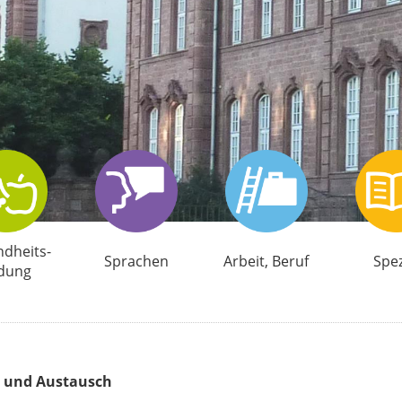
d­heits­
Sprachen
Arbeit, Beruf
Spez
ldung
ng und Austausch