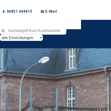
📱 06831 444413
📧 E-Mail