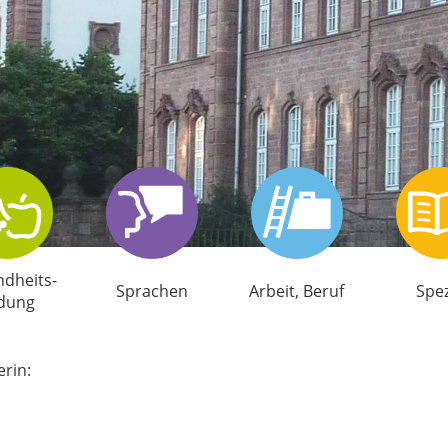
d­heits­
Sprachen
Arbeit, Beruf
Spez
ldung
rin: