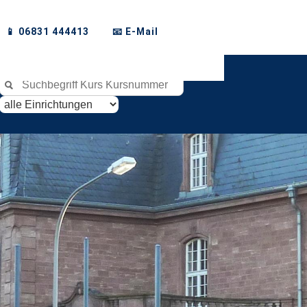
📱 06831 444413
📧 E-Mail