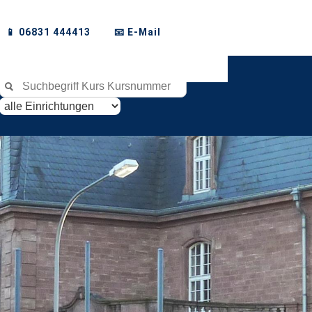
📱 06831 444413
📧 E-Mail